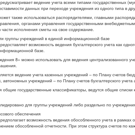
предусматривает ведение учета всеми типами государственных (м
тавимости данных при переходе учреждения из одного типа в дру
может также использоваться распорядителями, главными распоряд
управления, органами управления государственными внебюджетны
в части исполнения сметы на свое содержание.
сти группы учреждений в единой информационной базе
редоставляет возможность ведения бухгалтерского учета как одног
 информационной базе.
ждения 8» можно использовать для ведения централизованного уч
лашения.
яется ведение учета казенных учреждений – по Плану счетов бюд
, автономных учреждений – по Плану счетов бухгалтерского учета
я общие государственные классификаторы, ведутся общие списки 
олидировано для группы учреждений либо раздельно по учреждени
нсового обеспечения
предполагает возможность ведения обособленного учета в рамках 
ением обособленной отчетности. При этом структура счетов по к