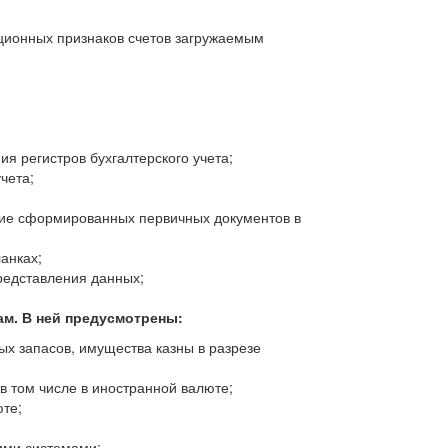
ционных признаков счетов загружаемым
 регистров бухгалтерского учета;
чета;
ние сформированных первичных документов в
анках;
редставления данных;
ам. В ней предусмотрены:
ых запасов, имущества казны в разрезе
в том числе в иностранной валюте;
юте;
ими системами;