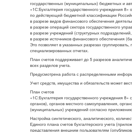
государственных (муниципальных) бюджетных и ав
«1С:Бухгалтерия государственного учреждения 8» о
по действующей бюджетной классификации Россий
в разрезе видов финансового обеспечения деятель
в разрезе операций сектора государственного упра
в разрезе учреждений (структурных подразделений
в разрезе источников финансового обеспечения (ба
Это позволяет в указанных разрезах группировать,
специализированных отчетах.
План счетов поддерживает до 5 разрезов аналитиче
всех разделов учета.
Предусмотрена работа с распределенными информ
Учет средств, имущества и обязательств может вести
План счетов
«1С:Бухгалтерия государственного учреждения 8» с
органов), органов местного самоуправления, орга
(муниципальных) учреждений согласно приложению 
Настройка синтетического, аналитического, количе
Единого плана счетов бухгалтерского учета (прило
представления внешним пользователям (опубликова