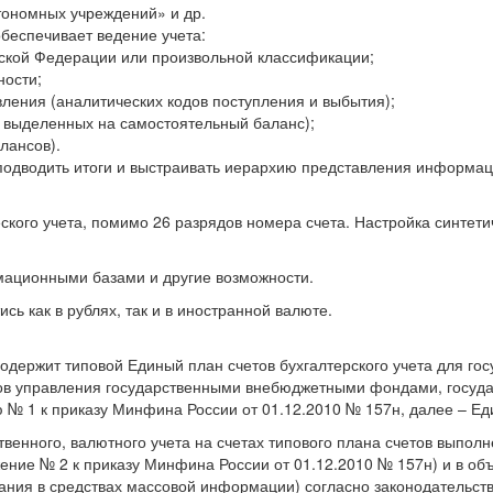
тономных учреждений» и др.
беспечивает ведение учета:
ской Федерации или произвольной классификации;
ности;
вления (аналитических кодов поступления и выбытия);
, выделенных на самостоятельный баланс);
лансов).
 подводить итоги и выстраивать иерархию представления информаци
ского учета, помимо 26 разрядов номера счета. Настройка синтети
ационными базами и другие возможности.
сь как в рублях, так и в иностранной валюте.
одержит типовой Единый план счетов бухгалтерского учета для гос
нов управления государственными внебюджетными фондами, госуда
№ 1 к приказу Минфина России от 01.12.2010 № 157н, далее – Еди
ственного, валютного учета на счетах типового плана счетов выпол
жение № 2 к приказу Минфина России от 01.12.2010 № 157н) и в о
ния в средствах массовой информации) согласно законодательст