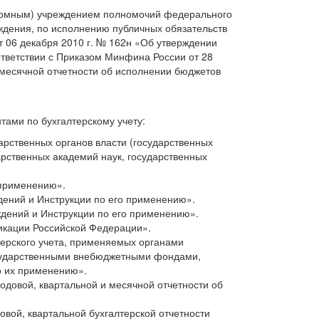
ономным) учреждением полномочий федерального
ждения, по исполнению публичных обязательств
 06 декабря 2010 г. № 162н «Об утверждении
ответствии с Приказом Минфина России от 28
 месячной отчетности об исполнении бюджетов
тами по бухгалтерскому учету:
арственных органов власти (государственных
рственных академий наук, государственных
 применению».
дений и Инструкции по его применению».
ждений и Инструкции по его применению».
икации Российской Федерации».
терского учета, применяемых органами
государственными внебюджетными фондами,
о их применению».
одовой, квартальной и месячной отчетности об
вой, квартальной бухгалтерской отчетности