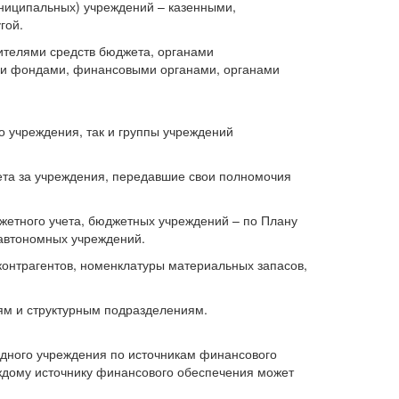
униципальных) учреждений – казенными,
гой.
ителями средств бюджета, органами
ми фондами, финансовыми органами, органами
о учреждения, так и группы учреждений
ета за учреждения, передавшие свои полномочия
жетного учета, бюджетных учреждений – по Плану
 автономных учреждений.
контрагентов, номенклатуры материальных запасов,
ям и структурным подразделениям.
одного учреждения по источникам финансового
аждому источнику финансового обеспечения может