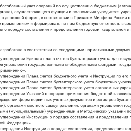
 обособленный учет операций по осуществлению бюджетным (авт
 органа), осуществляющего функции и полномочия учредителя учре
в денежной форме, в соответствии с Приказом Минфина России от
го применению» и формировать по ним бюджетную отчетность в со
ии о порядке составления и представления годовой, квартальной и
разработана в соответствии со следующими нормативными докумен
тверждении Единого плана счетов бухгалтерского учета для госуд
нов управления государственными внебюджетными фондами, госуда
 применению».
утверждении Плана счетов бюджетного учета и Инструкции по его
утверждении Плана счетов бухгалтерского учета бюджетных учреж
утверждении Плана счетов бухгалтерского учета автономных учре
 утверждении Указаний о порядке применения бюджетной классиф
рждении форм первичных учетных документов и регистров бухгал
ами), органами местного самоуправления, органами управления 
ными (муниципальными) учреждениями и Методических указаний п
утверждении Инструкции о порядке составления и представления г
кой Федерации».
тверждении Инструкции о порядке составления, представления годо