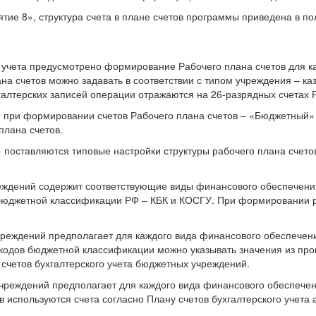
е 8», структура счета в плане счетов программы приведена в пол
 учета предусмотрено формирование Рабочего плана счетов для ка
ана счетов можно задавать в соответствии с типом учреждения – к
лтерских записей операции отражаются на 26-разрядных счетах Р
я при формировании счетов Рабочего плана счетов – «Бюджетный
плана счетов.
» поставляются типовые настройки структуры рабочего плана счет
реждений содержит соответствующие виды финансового обеспечени
бюджетной классификации РФ – КБК и КОСГУ. При формировании р
чреждений предполагает для каждого вида финансового обеспечен
 кодов бюджетной классификации можно указывать значения из пр
 счетов бухгалтерского учета бюджетных учреждений.
учреждений предполагает для каждого вида финансового обеспечен
 используются счета согласно Плану счетов бухгалтерского учета