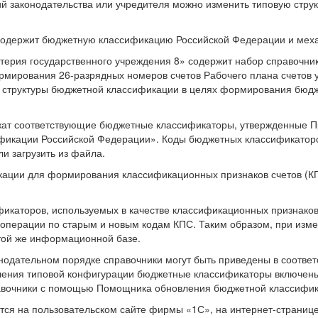
й законодательства или учредителя можно изменить типовую струк
 содержит бюджетную классификацию Российской Федерации и меха
терия государственного учреждения 8» содержит набор справочни
мирования 26-разрядных номеров счетов Рабочего плана счетов 
й структуры бюджетной классификации в целях формирования бюдже
жат соответствующие бюджетные классификаторы, утвержденные 
фикации Российской Федерации». Коды бюджетных классификатор
и загрузить из файла.
ации для формирования классификационных признаков счетов (КП
икаторов, используемых в качестве классификационных признаков 
операции по старым и новым кодам КПС. Таким образом, при изме
той же информационной базе.
одательном порядке справочники могут быть приведены в соответс
вления типовой конфигурации бюджетные классификаторы включен
равочники с помощью Помощника обновления бюджетной классифик
я на пользовательском сайте фирмы «1С», на интернет-странице 