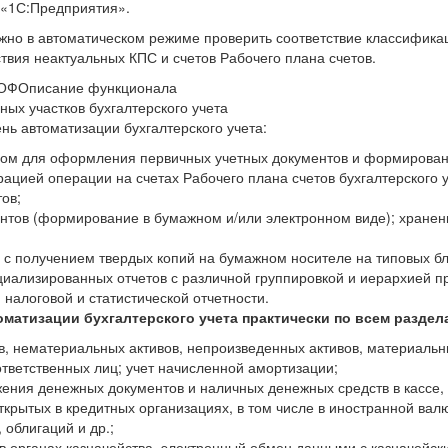
«1С:Предприятия».
но в автоматическом режиме проверить соответствие классифика
твия неактуальных КПС и счетов Рабочего плана счетов.
ПРОФОписание функционала
ых участков бухгалтерского учета
нь автоматизации бухгалтерского учета:
ом для оформления первичных учетных документов и формирования
рацией операции на счетах Рабочего плана счетов бухгалтерского у
ов;
тов (формирование в бумажном и/или электронном виде); хране
с получением твердых копий на бумажном носителе на типовых бл
циализированных отчетов с различной группировкой и иерархией п
налоговой и статистической отчетности.
матизации бухгалтерского учета практически по всем раздел
в, нематериальных активов, непроизведенных активов, материальн
тветственных лиц; учет начисленной амортизации;
жения денежных документов и наличных денежных средств в кассе, 
ткрытых в кредитных организациях, в том числе в иностранной вал
 облигаций и др.;
в органах казначейства, электронный обмен данными с казначейск